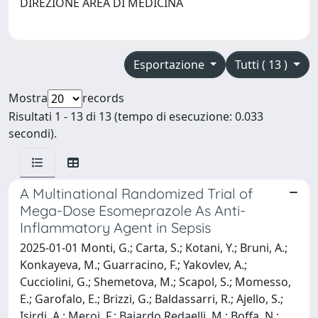
DIREZIONE AREA DI MEDICINA
Esportazione
Tutti ( 13 )
Mostra
records
Risultati 1 - 13 di 13 (tempo di esecuzione: 0.033
secondi).
A Multinational Randomized Trial of
Mega-Dose Esomeprazole As Anti-
Inflammatory Agent in Sepsis
2025-01-01 Monti, G.; Carta, S.; Kotani, Y.; Bruni, A.;
Konkayeva, M.; Guarracino, F.; Yakovlev, A.;
Cucciolini, G.; Shemetova, M.; Scapol, S.; Momesso,
E.; Garofalo, E.; Brizzi, G.; Baldassarri, R.; Ajello, S.;
Isirdi, A.; Meroi, F.; Baiardo Redaelli, M.; Boffa, N.;