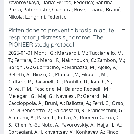
Yavorovskaya, Daria; Ferrod, Federica; Sabrina,
Porta; Paternoster, Gianluca; Bove, Tiziana; Bradić,
Nikola; Longhini, Federico
Pirfenidone to prevent fibrosis in acute
respiratory distress syndrome: The
PIONEER study protocol
2025-01-01 Monti, G.; Marzaroli, M.; Tucciariello, M.
T.; Ferrara, B.; Meroi, F.; Nakhnoukh, C.; Zambon, M.;
Borghi, G.; Guarracino, F.; Manazza, M.; Ajello, V.;
Belletti, A.; Biuzzi, C.; Plumari, V.; Filippini, M.;
Cuffaro, R.; Racanelli, G.; Pontillo, D.; Rauch, S.;
Oliva, F. M.; Tescione, M.; Baiardo Redaelli, M.;
Melegari, G.; Maj, G.; Navalesi, P.; Gerardi, M.;
Caccioppola, A.; Bruni, A.; Ballotta, A.; Ferri, C.; Orso,
D.; Di Benedetto, V.; Baldassarri, R.; Franceschini, G.;
Alamami, A.; Pasin, L.; Putzu, A.; Romero Garcia, C.
S.; Chen, Y. -S.; Noto, A.; Yavorovskiy, A.; Hajjar, L. A.;
Cortegiani, A.; Likhvantsev, V.; Konkayev, A.; Finco,