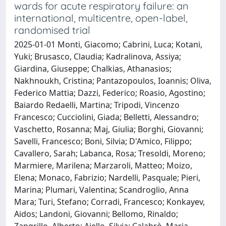
wards for acute respiratory failure: an
international, multicentre, open-label,
randomised trial
2025-01-01 Monti, Giacomo; Cabrini, Luca; Kotani,
Yuki; Brusasco, Claudia; Kadralinova, Assiya;
Giardina, Giuseppe; Chalkias, Athanasios;
Nakhnoukh, Cristina; Pantazopoulos, Ioannis; Oliva,
Federico Mattia; Dazzi, Federico; Roasio, Agostino;
Baiardo Redaelli, Martina; Tripodi, Vincenzo
Francesco; Cucciolini, Giada; Belletti, Alessandro;
Vaschetto, Rosanna; Maj, Giulia; Borghi, Giovanni;
Savelli, Francesco; Boni, Silvia; D'Amico, Filippo;
Cavallero, Sarah; Labanca, Rosa; Tresoldi, Moreno;
Marmiere, Marilena; Marzaroli, Matteo; Moizo,
Elena; Monaco, Fabrizio; Nardelli, Pasquale; Pieri,
Marina; Plumari, Valentina; Scandroglio, Anna
Mara; Turi, Stefano; Corradi, Francesco; Konkayev,
Aidos; Landoni, Giovanni; Bellomo, Rinaldo;
Zangrillo, Alberto; Ajello, Silvia; Calabrò, Maria