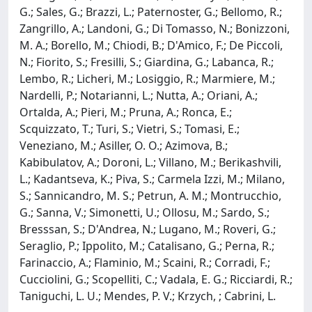
G.; Sales, G.; Brazzi, L.; Paternoster, G.; Bellomo, R.;
Zangrillo, A.; Landoni, G.; Di Tomasso, N.; Bonizzoni,
M. A.; Borello, M.; Chiodi, B.; D'Amico, F.; De Piccoli,
N.; Fiorito, S.; Fresilli, S.; Giardina, G.; Labanca, R.;
Lembo, R.; Licheri, M.; Losiggio, R.; Marmiere, M.;
Nardelli, P.; Notarianni, L.; Nutta, A.; Oriani, A.;
Ortalda, A.; Pieri, M.; Pruna, A.; Ronca, E.;
Scquizzato, T.; Turi, S.; Vietri, S.; Tomasi, E.;
Veneziano, M.; Asiller, O. O.; Azimova, B.;
Kabibulatov, A.; Doroni, L.; Villano, M.; Berikashvili,
L.; Kadantseva, K.; Piva, S.; Carmela Izzi, M.; Milano,
S.; Sannicandro, M. S.; Petrun, A. M.; Montrucchio,
G.; Sanna, V.; Simonetti, U.; Ollosu, M.; Sardo, S.;
Bresssan, S.; D'Andrea, N.; Lugano, M.; Roveri, G.;
Seraglio, P.; Ippolito, M.; Catalisano, G.; Perna, R.;
Farinaccio, A.; Flaminio, M.; Scaini, R.; Corradi, F.;
Cucciolini, G.; Scopelliti, C.; Vadala, E. G.; Ricciardi, R.;
Taniguchi, L. U.; Mendes, P. V.; Krzych, ; Cabrini, L.