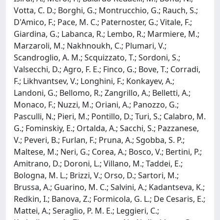
Votta, C. D.; Borghi, G.; Montrucchio, G.; Rauch, S.;
D'Amico, F.; Pace, M. C.; Paternoster, G.; Vitale, F.;
Giardina, G.; Labanca, R.; Lembo, R.; Marmiere, M.;
Marzaroli, M.; Nakhnoukh, C.; Plumari, V.;
Scandroglio, A. M.; Scquizzato, T.; Sordoni, S.;
Valsecchi, D.; Agro, F. E.; Finco, G.; Bove, T.; Corradi,
F.; Likhvantsev, V.; Longhini, F.; Konkayev, A.;
Landoni, G.; Bellomo, R.; Zangrillo, A.; Belletti, A.;
Monaco, F.; Nuzzi, M.; Oriani, A.; Panozzo, G.;
Pasculli, N.; Pieri, M.; Pontillo, D.; Turi, S.; Calabro, M.
G.; Fominskiy, E.; Ortalda, A.; Sacchi, S.; Pazzanese,
V.; Peveri, B.; Furlan, F.; Pruna, A.; Sgobba, S. P.;
Maltese, M.; Neri, G.; Corea, A.; Bosco, V.; Bertini, P.;
Amitrano, D.; Doroni, L.; Villano, M.; Taddei, E.;
Bologna, M. L.; Brizzi, V.; Orso, D.; Sartori, M.;
Brussa, A.; Guarino, M. C.; Salvini, A.; Kadantseva, K.;
Redkin, I.; Banova, Z.; Formicola, G. L.; De Cesaris, E.;
Mattei, A.; Seraglio, P. M. E.; Leggieri, C.;