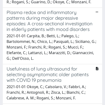
R.; Rogani, S.; Guarino, D.; Okoye, C.; Monzani, F.
Plasma redox and inflammatory
patterns during major depressive
episodes: A cross-sectional investigation
in elderly patients with mood disorders
2021-01-01 Carpita, B.; Betti, L.; Palego, L.;
Bartolommei, N.; Chico, L.; Pasquali, L.; Siciliano, G.;
Monzani, F.; Franchi, R.; Rogani, S.; Mucci, F.;
Elefante, C.; Lattanzi, L.; Marazziti, D.; Giannaccini,
G.; Dell'Osso, L.
Usefulness of lung ultrasound for
selecting asymptomatic older patients
with COVID 19 pneumonia
2021-01-01 Okoye, C.; Calsolaro, V.; Fabbri, A.;
Franchi, R.; Antognoli, R.; Zisca, L.; Bianchi, C.;
Calabrese, A. M.; Rogani, S.; Monzani, F.