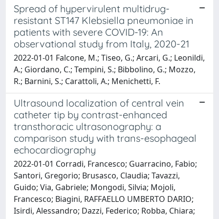
Spread of hypervirulent multidrug-
resistant ST147 Klebsiella pneumoniae in
patients with severe COVID-19: An
observational study from Italy, 2020-21
2022-01-01 Falcone, M.; Tiseo, G.; Arcari, G.; Leonildi,
A.; Giordano, C.; Tempini, S.; Bibbolino, G.; Mozzo,
R.; Barnini, S.; Carattoli, A.; Menichetti, F.
Ultrasound localization of central vein
catheter tip by contrast-enhanced
transthoracic ultrasonography: a
comparison study with trans-esophageal
echocardiography
2022-01-01 Corradi, Francesco; Guarracino, Fabio;
Santori, Gregorio; Brusasco, Claudia; Tavazzi,
Guido; Via, Gabriele; Mongodi, Silvia; Mojoli,
Francesco; Biagini, RAFFAELLO UMBERTO DARIO;
Isirdi, Alessandro; Dazzi, Federico; Robba, Chiara;