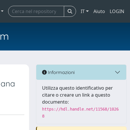
IT
Aiuto
LOGIN
em
Informazioni
liana
Utilizza questo identificativo per
citare o creare un link a questo
documento:
https://hdl.handle.net/11568/1026
8