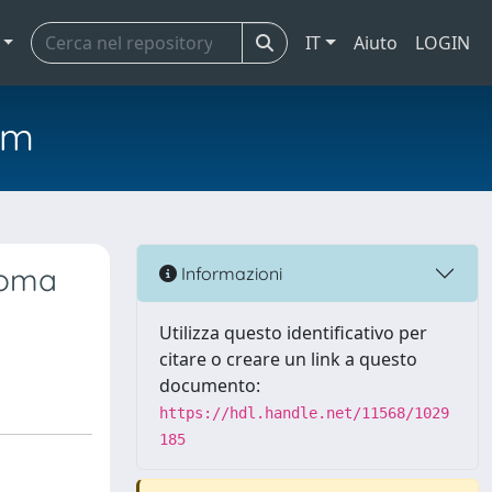
IT
Aiuto
LOGIN
em
noma
Informazioni
Utilizza questo identificativo per
citare o creare un link a questo
documento:
https://hdl.handle.net/11568/1029
185