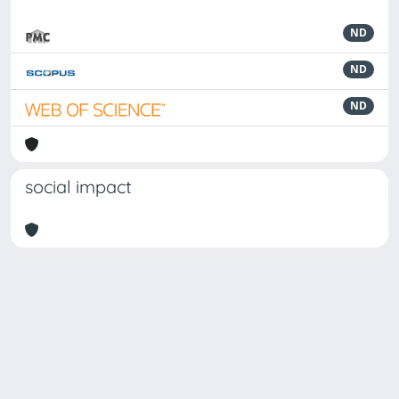
ND
ND
ND
social impact
Powered by
IRIS
-
about IRIS
-