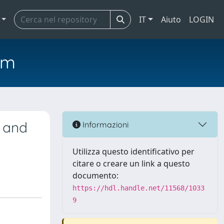
IT
Aiuto
LOGIN
em
s and
Informazioni
Utilizza questo identificativo per
citare o creare un link a questo
documento:
https://hdl.handle.net/11568/1033
9