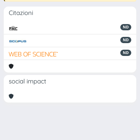
Citazioni
ND
ND
ND
social impact