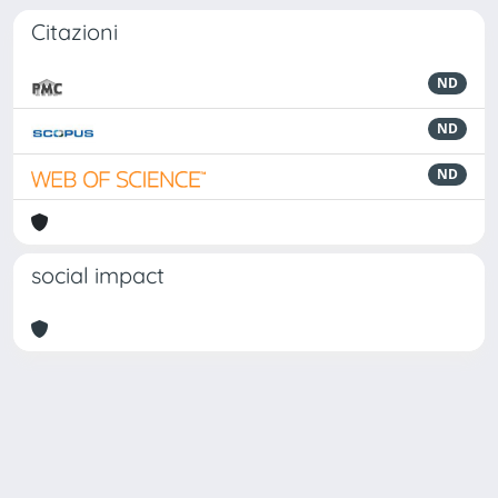
Citazioni
ND
ND
ND
social impact