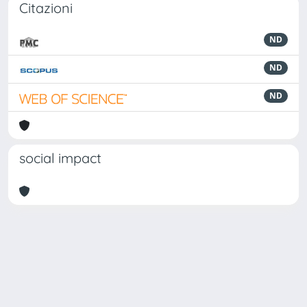
Citazioni
ND
ND
ND
social impact
Powered by
IRIS
-
about IRIS
-