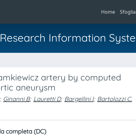
Home
Sfoglia
al Research Information Syst
Adamkiewicz artery by computed
ortic aneurysm
;
Ginanni B
;
Lauretti D
;
Bargellini I
;
Bartolozzi C.
a completa (DC)