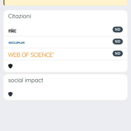
Citazioni
ND
ND
ND
social impact