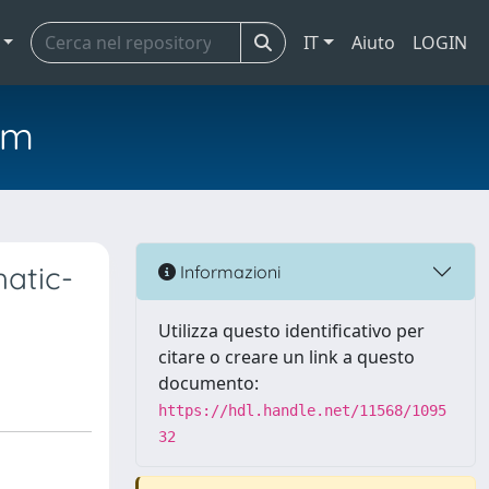
IT
Aiuto
LOGIN
em
atic-
Informazioni
Utilizza questo identificativo per
citare o creare un link a questo
documento:
https://hdl.handle.net/11568/1095
32