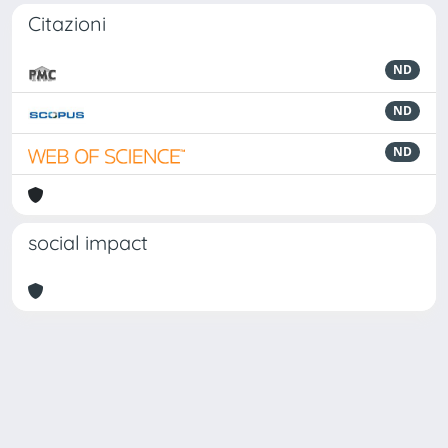
Citazioni
ND
ND
ND
social impact