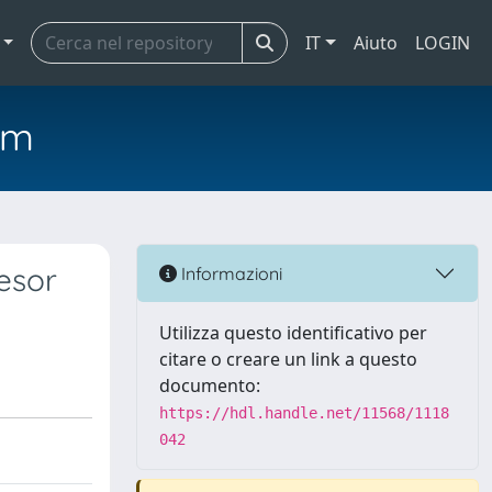
IT
Aiuto
LOGIN
em
fesor
Informazioni
Utilizza questo identificativo per
citare o creare un link a questo
documento:
https://hdl.handle.net/11568/1118
042