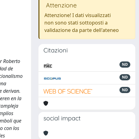
Attenzione
Attenzione! I dati visualizzati
non sono stati sottoposti a
validazione da parte dell'ateneo
Citazioni
or Roberto
ND
idad de
ucionalismo
ND
una
ND
e derivan.
ieren en la
 compleja
amplios
social impact
omboli que
o con los
les