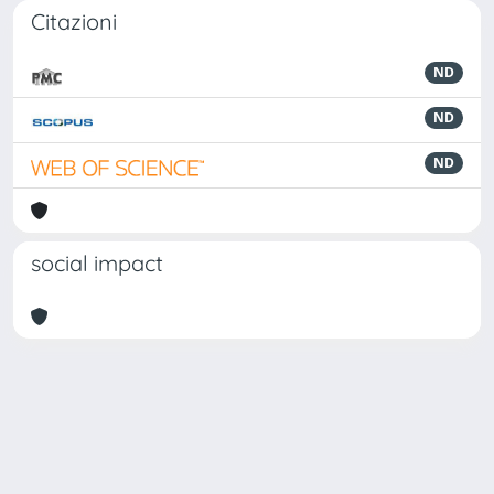
Citazioni
ND
ND
ND
social impact