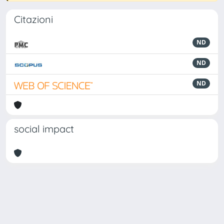
Citazioni
ND
ND
ND
social impact