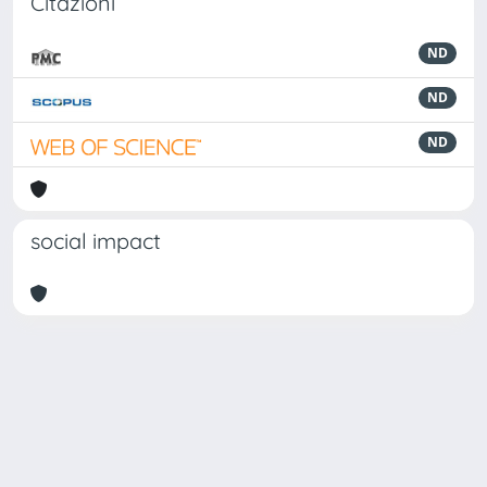
Citazioni
ND
ND
ND
social impact
Powered by
IRIS
-
about IRIS
-