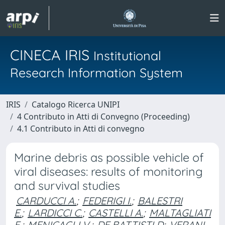
CINECA IRIS
Institutional
Research Information System
IRIS
Catalogo Ricerca UNIPI
4 Contributo in Atti di Convegno (Proceeding)
4.1 Contributo in Atti di convegno
Marine debris as possible vehicle of
viral diseases: results of monitoring
and survival studies
CARDUCCI A.
;
FEDERIGI I.
;
BALESTRI
E.
;
LARDICCI C.
;
CASTELLI A.
;
MALTAGLIATI
F.
;
MENICAGLI V.
;
DE BATTISTI D
;
VERANI