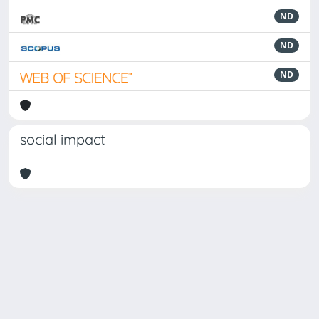
ND
ND
ND
social impact
Powered by
IRIS
-
about IRIS
-
Utilizzo dei cookie
Copyright © 2026