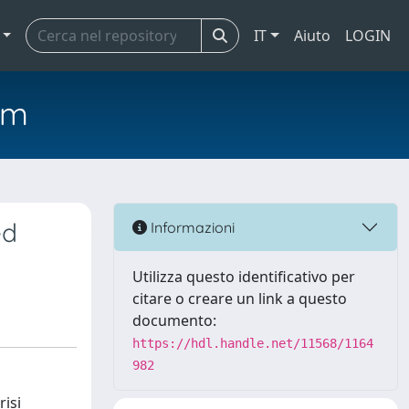
IT
Aiuto
LOGIN
em
ed
Informazioni
Utilizza questo identificativo per
citare o creare un link a questo
documento:
https://hdl.handle.net/11568/1164
982
risi