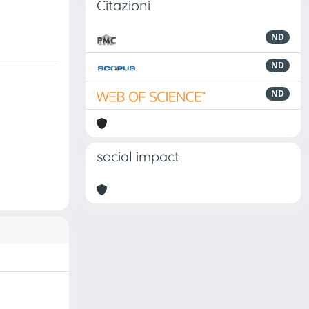
Citazioni
ND
ND
ND
social impact