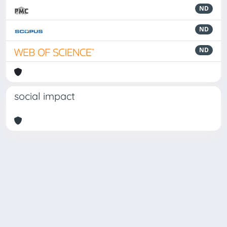
ND
ND
ND
social impact
Powered by
IRIS
-
about IRIS
-
Utilizzo dei cookie
Copyright © 2026