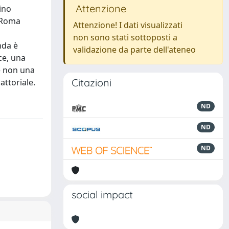
Attenzione
lino
a Roma
Attenzione! I dati visualizzati
non sono stati sottoposti a
nda è
validazione da parte dell'ateneo
ce, una
e non una
Citazioni
attoriale.
ND
ND
ND
social impact