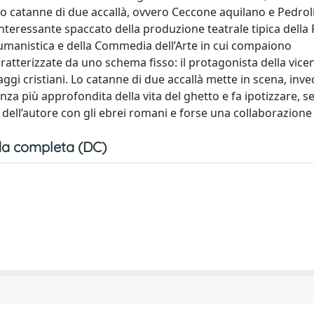
to Lo catanne di due accallà, ovvero Ceccone aquilano e Pedro
 interessante spaccato della produzione teatrale tipica dell
umanistica e della Commedia dell’Arte in cui compaiono
ratterizzate da uno schema fisso: il protagonista della vice
gi cristiani. Lo catanne di due accallà mette in scena, inve
a più approfondita della vita del ghetto e fa ipotizzare, s
ell’autore con gli ebrei romani e forse una collaborazione 
a completa (DC)