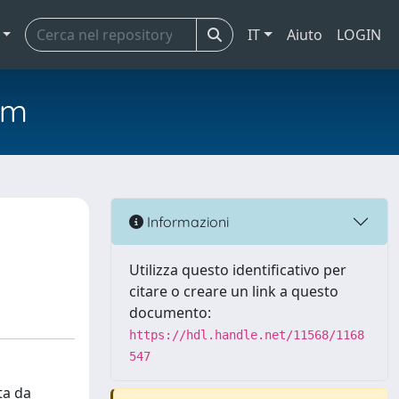
IT
Aiuto
LOGIN
em
Informazioni
Utilizza questo identificativo per
citare o creare un link a questo
documento:
https://hdl.handle.net/11568/1168
547
ta da