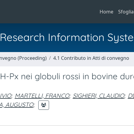
Home
Sfoglia
al Research Information Syst
Convegno (Proceeding)
4.1 Contributo in Atti di convegno
SH-Px nei globuli rossi in bovine du
IVIO
;
MARTELLI, FRANCO
;
SIGHIERI, CLAUDIO
;
DU
A, AUGUSTO
;