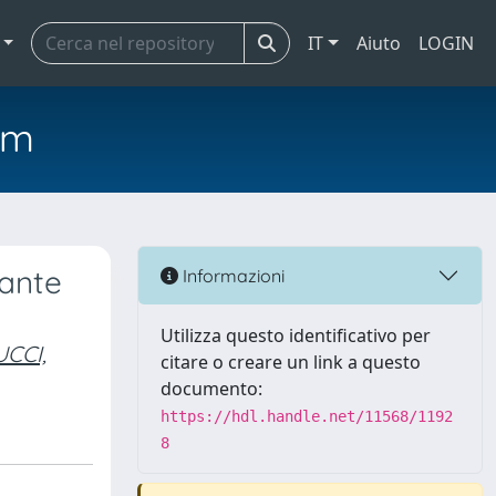
IT
Aiuto
LOGIN
em
rante
Informazioni
Utilizza questo identificativo per
CCI,
citare o creare un link a questo
documento:
https://hdl.handle.net/11568/1192
8