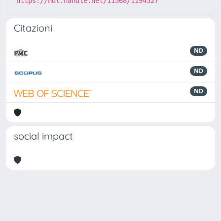
https://hdl.handle.net/11568/1194527
Citazioni
ND
ND
ND
social impact