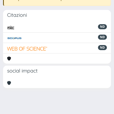
Citazioni
ND
ND
ND
social impact