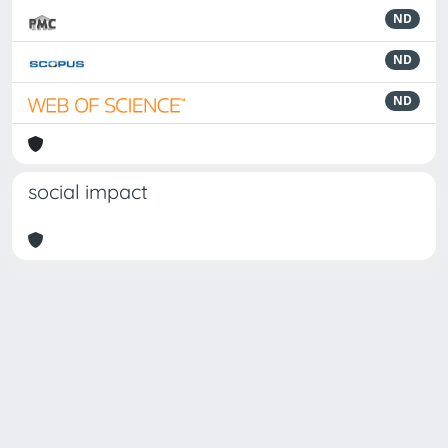
ND
ND
ND
social impact
Powered by
IRIS
-
about IRIS
-
Utilizzo dei cookie
Copyright © 2026