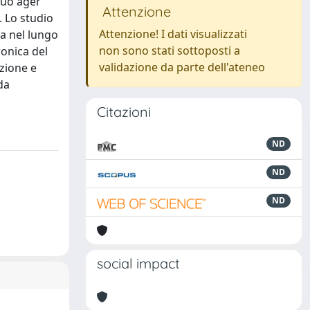
suo ager
Attenzione
. Lo studio
Attenzione! I dati visualizzati
ca nel lungo
non sono stati sottoposti a
ronica del
validazione da parte dell'ateneo
azione e
da
Citazioni
ND
ND
ND
social impact