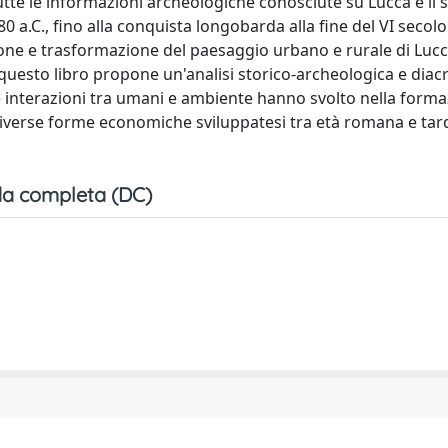
tutte le informazioni archeologiche conosciute su Lucca e il 
 a.C., fino alla conquista longobarda alla fine del VI secolo
ione e trasformazione del paesaggio urbano e rurale di Luc
a questo libro propone un'analisi storico-archeologica e diac
le interazioni tra umani e ambiente hanno svolto nella form
e diverse forme economiche sviluppatesi tra età romana e tar
a completa (DC)