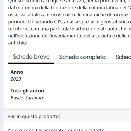
Questo studio raccoglie e analizza, per la prima volta, 
dal momento della fondazione della colonia latina nel 180
osserva, analizza e ricostruisce le dinamiche di formaz
periodo. Utilizzando GIS, analisi spaziali e geostatistic
territorio, con una particolare attenzione al ruolo che 
nell’evoluzione dell'insediamento, della società e dell
antichità.
Scheda breve
Scheda completa
Sched
Anno
2023
Tutti gli autori
Basile, Salvatore
File in questo prodotto:
Non ci sono file associati a questo prodotto.