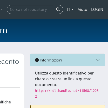
IT
Aiuto
LOGIN
em
ecento
Informazioni
Utilizza questo identificativo per
citare o creare un link a questo
documento:
https://hdl.handle.net/11568/1223
2
ifiche