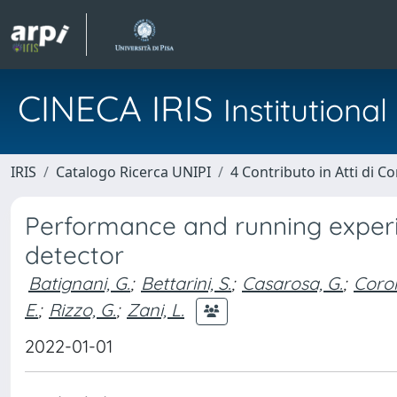
CINECA IRIS
Institution
IRIS
Catalogo Ricerca UNIPI
4 Contributo in Atti di 
Performance and running experien
detector
Batignani, G.
;
Bettarini, S.
;
Casarosa, G.
;
Coron
E.
;
Rizzo, G.
;
Zani, L.
2022-01-01