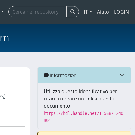
IT
Aiuto
LOGIN
em
Informazioni
Utilizza questo identificativo per
i,
citare o creare un link a questo
documento:
https://hdl.handle.net/11568/1240
391