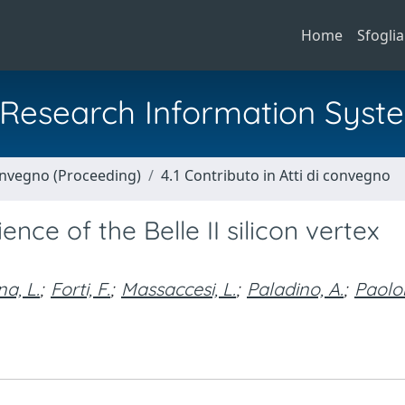
Home
Sfoglia
al Research Information Syst
Convegno (Proceeding)
4.1 Contributo in Atti di convegno
ce of the Belle II silicon vertex
a, L.
;
Forti, F.
;
Massaccesi, L.
;
Paladino, A.
;
Paolon