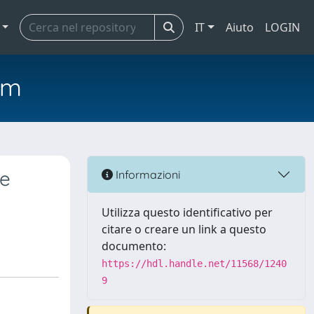
IT
Aiuto
LOGIN
em
he
Informazioni
Utilizza questo identificativo per
citare o creare un link a questo
documento:
https://hdl.handle.net/11568/1240
9