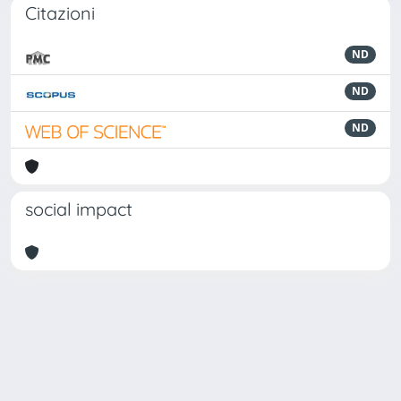
Citazioni
ND
ND
ND
social impact