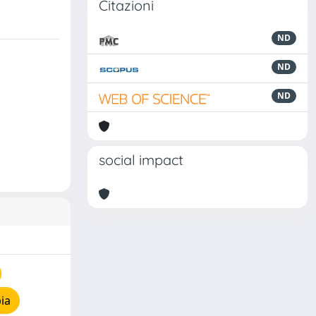
Citazioni
ND
ND
ND
social impact
ia