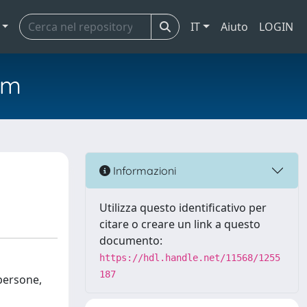
IT
Aiuto
LOGIN
em
Informazioni
Utilizza questo identificativo per
citare o creare un link a questo
documento:
https://hdl.handle.net/11568/1255
187
 persone,