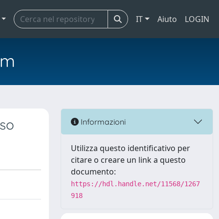
IT
Aiuto
LOGIN
em
iso
Informazioni
Utilizza questo identificativo per
citare o creare un link a questo
documento:
https://hdl.handle.net/11568/1267
918