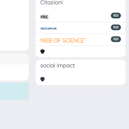
Citazioni
ND
ND
ND
social impact