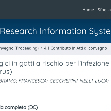
Home
Sfoglia
al Research Information Syst
Convegno (Proceeding)
4.1 Contributo in Atti di convegno
ici in gatti a rischio per l'infezione
rus)
BRAMO, FRANCESCA
;
CECCHERINI-NELLI, LUCA
;
a completa (DC)