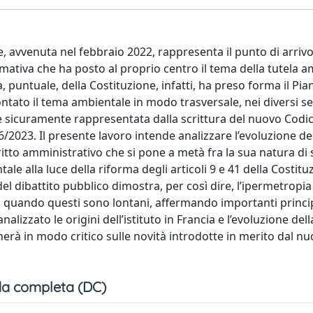
le, avvenuta nel febbraio 2022, rappresenta il punto di arrivo
mativa che ha posto al proprio centro il tema della tutela a
, puntuale, della Costituzione, infatti, ha preso forma il Pia
ontato il tema ambientale in modo trasversale, nei diversi se
 è sicuramente rappresentata dalla scrittura del nuovo Codic
36/2023. Il presente lavoro intende analizzare l’evoluzione de
 diritto amministrativo che si pone a metà fra la sua natura d
le alla luce della riforma degli articoli 9 e 41 della Costitu
el dibattito pubblico dimostra, per così dire, l’ipermetropia
ivi quando questi sono lontani, affermando importanti princ
lizzato le origini dell’istituto in Francia e l’evoluzione dell
fermerà in modo critico sulle novità introdotte in merito dal 
a completa (DC)