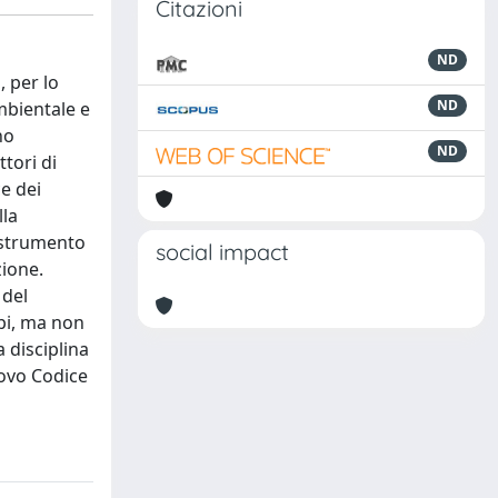
Citazioni
ND
, per lo
ND
mbientale e
no
ND
ttori di
e dei
lla
i strumento
social impact
zione.
 del
ipi, ma non
a disciplina
nuovo Codice