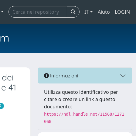
IT
Aiuto
LOGIN
em
 dei
Informazioni
 e 41
Utilizza questo identificativo per
citare o creare un link a questo
documento:
https://hdl.handle.net/11568/1271
068