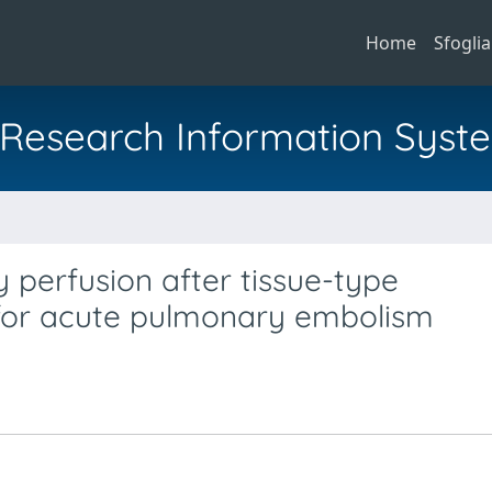
Home
Sfoglia
al Research Information Syst
perfusion after tissue-type
 for acute pulmonary embolism