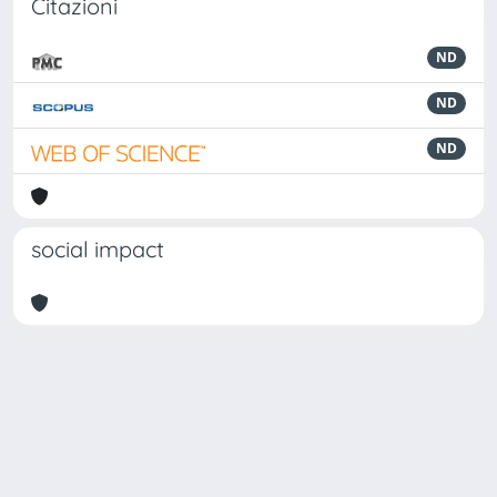
Citazioni
ND
ND
ND
social impact
Powered by
IRIS
-
about IRIS
-