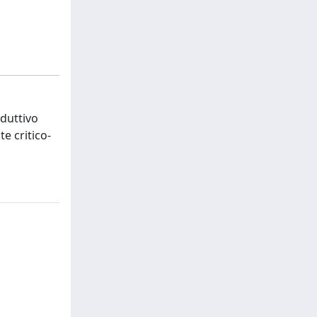
oduttivo
te critico-