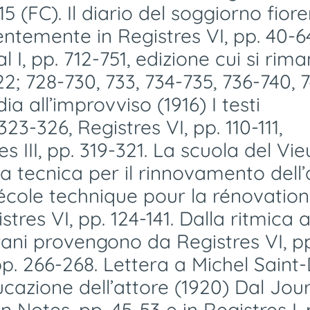
 (FC). Il diario del soggiorno fiore
entemente in Registres VI, pp. 40-6
al I, pp. 712-751, edizione cui si rim
722; 728-730, 733, 734-735, 736-740, 7
 all’improvviso (1916) I testi
23-326, Registres VI, pp. 110-111,
es III, pp. 319-321. La scuola del Vie
a tecnica per il rinnovamento dell’
école technique pour la rénovation
tres VI, pp. 124-141. Dalla ritmica a
brani provengono da Registres VI, p
 pp. 266-268. Lettera a Michel Saint
ducazione dell’attore (1920) Dal Jour
in Notes, pp. 45-53 e in Registres I, 