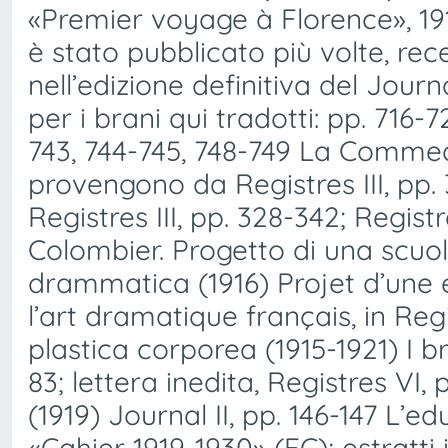
«Premier voyage à Florence», 1915
è stato pubblicato più volte, rec
nell’edizione definitiva del Journ
per i brani qui tradotti: pp. 716-
743, 744-745, 748-749 La Commedia
provengono da Registres III, pp. 3
Registres III, pp. 328-342; Registr
Colombier. Progetto di una scuol
drammatica (1916) Projet d’une 
l’art dramatique français, in Regis
plastica corporea (1915-1921) I 
83; lettera inedita, Registres VI,
(1919) Journal II, pp. 146-147 L’e
«Cahier 1919-1930» (FC); estratti 