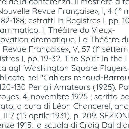
te della conferenza. Il mestiere a t
Nouvelle Revue Française», I, 4 (l°
82-188; estratti in Registres I, pp. 1
ammatico. Il Théâtre du Vieux-
novation dramatique. Le Théâtre d
 Revue Française», V, 57 (l° sette
tres I, pp. 19-32. The Spirit in the L
ta agli Washington Square Players 
licata nei "Cahiers renaud-Barrault"
. 120-130 Per gli Amateurs (1925). Po
oyes, 4, novembre 1925 ; scritto p
cato, a cura di Léon Chancerel, anc
I 7 (15 aprile 1931), p. 209. SEZION
enze 1915: la scuola di Craig Dal dia