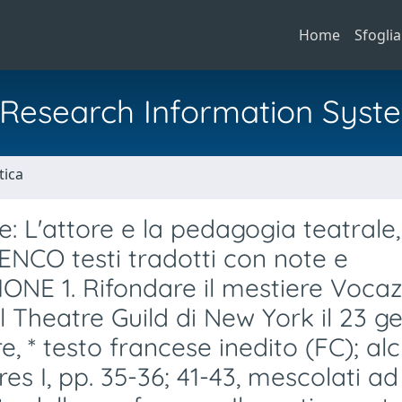
Home
Sfoglia
al Research Information Syst
tica
te: L'attore e la pedagogia teatrale,
ENCO testi tradotti con note e
IONE 1. Rifondare il mestiere Voca
l Theatre Guild di New York il 23 g
, * testo francese inedito (FC); alc
es I, pp. 35-36; 41-43, mescolati ad 