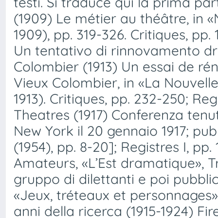
testi. Si traduce qui la prima par
(1909) Le métier au théâtre, in «
1909), pp. 319-326. Critiques, pp. 1
Un tentativo di rinnovamento dr
Colombier (1913) Un essai de ré
Vieux Colombier, in «La Nouvelle
1913). Critiques, pp. 232-250; Regis
Theatres (1917) Conferenza tenu
New York il 20 gennaio 1917; pubb
(1954), pp. 8-20]; Registres I, pp
Amateurs, «L’Est dramatique», Tr
gruppo di dilettanti e poi pubbli
«Jeux, tréteaux et personnages», I
anni della ricerca (1915-1924) Fir