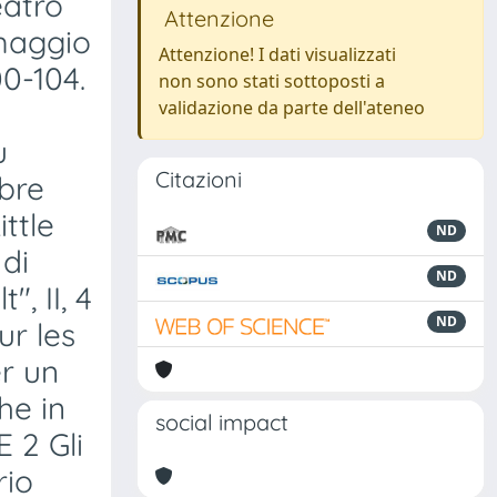
eatro
Attenzione
 maggio
Attenzione! I dati visualizzati
00-104.
non sono stati sottoposti a
validazione da parte dell'ateneo
u
Citazioni
mbre
ittle
ND
di
ND
, II, 4
ND
ur les
er un
he in
social impact
E 2 Gli
rio