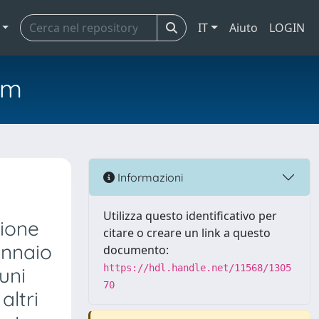
IT
Aiuto
LOGIN
em
Informazioni
Utilizza questo identificativo per
zione
citare o creare un link a questo
ennaio
documento:
https://hdl.handle.net/11568/1305
uni
70
altri