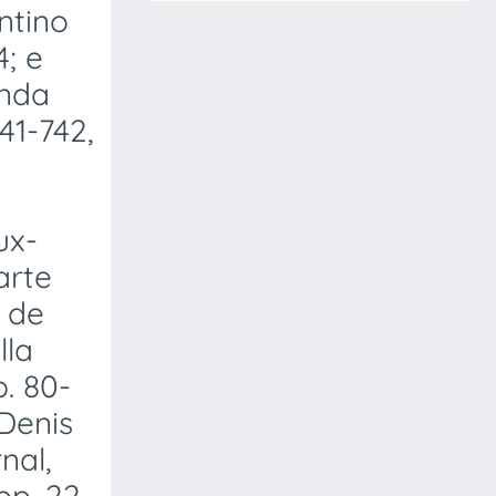
ntino
4; e
anda
41-742,
ux-
arte
 de
lla
p. 80-
-Denis
nal,
pp. 22-