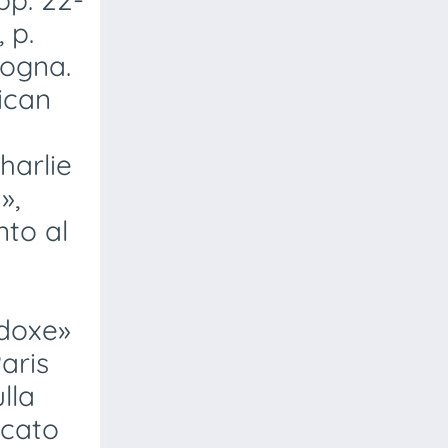
 p.
gogna.
ican
a
harlie
»,
nto al
adoxe»
aris
lla
icato