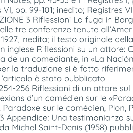
VI, pp. 99-101; inedito; Registres VI,
EZIONE 3 Riflessioni La fuga in Bor
elle tre conferenze tenute all’Amer
27, inedita; il testo originale dell
n inglese Riflessioni su un attore: C
ca de un comediante, in «La Nación
per la traduzione si è fatto riferime
L’articolo è stato pubblicato
254-256 Riflessioni di un attore sul
lexions d’un comédien sur le «Par
, Paradoxe sur le comédien, Plon, P
-33 Appendice: Una testimonianza su
 da Michel Saint-Denis (1958) pubbl