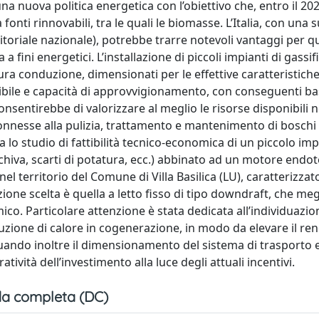
na nuova politica energetica con l’obiettivo che, entro il 202
nti rinnovabili, tra le quali le biomasse. L’Italia, con una s
rritoriale nazionale), potrebbe trarre notevoli vantaggi per 
 fini energetici. L’installazione di piccoli impianti di gassi
cura conduzione, dimensionati per le effettive caratteristiche
nibile e capacità di approvvigionamento, con conseguenti bas
nsentirebbe di valorizzare al meglio le risorse disponibili 
onnesse alla pulizia, trattamento e mantenimento di boschi e
a lo studio di fattibilità tecnico-economica di un piccolo imp
hiva, scarti di potatura, ecc.) abbinato ad un motore endo
nel territorio del Comune di Villa Basilica (LU), caratterizzat
ione scelta è quella a letto fisso di tipo downdraft, che meg
co. Particolare attenzione è stata dedicata all’individuazio
oduzione di calore in cogenerazione, in modo da elevare il r
ttuando inoltre il dimensionamento del sistema di trasporto 
ività dell’investimento alla luce degli attuali incentivi.
a completa (DC)