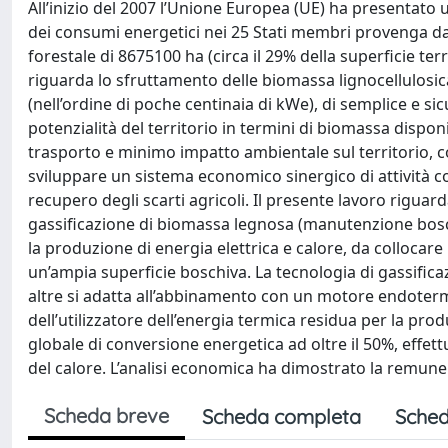
All’inizio del 2007 l’Unione Europea (UE) ha presentato u
dei consumi energetici nei 25 Stati membri provenga da fo
forestale di 8675100 ha (circa il 29% della superficie te
riguarda lo sfruttamento delle biomassa lignocellulosica a
(nell’ordine di poche centinaia di kWe), di semplice e si
potenzialità del territorio in termini di biomassa dispo
trasporto e minimo impatto ambientale sul territorio, co
sviluppare un sistema economico sinergico di attività c
recupero degli scarti agricoli. Il presente lavoro riguard
gassificazione di biomassa legnosa (manutenzione bosc
la produzione di energia elettrica e calore, da collocare 
un’ampia superficie boschiva. La tecnologia di gassificaz
altre si adatta all’abbinamento con un motore endotermi
dell’utilizzatore dell’energia termica residua per la pr
globale di conversione energetica ad oltre il 50%, effe
del calore. L’analisi economica ha dimostrato la remunerat
Scheda breve
Scheda completa
Sched