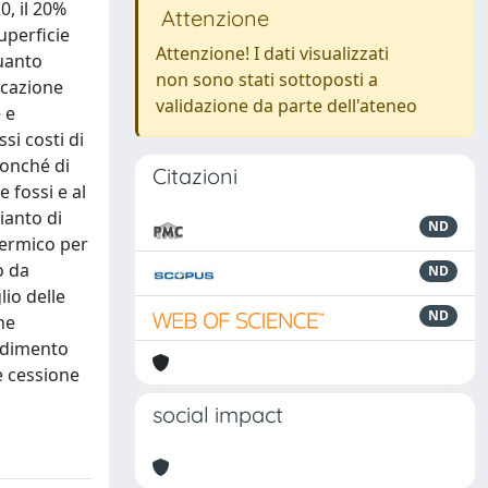
0, il 20%
Attenzione
uperficie
Attenzione! I dati visualizzati
quanto
non sono stati sottoposti a
ficazione
validazione da parte dell'ateneo
 e
si costi di
nonché di
Citazioni
 fossi e al
ianto di
ND
termico per
o da
ND
lio delle
ND
ne
endimento
e cessione
social impact