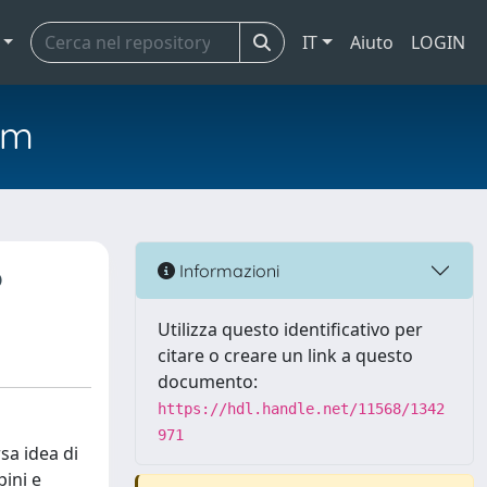
IT
Aiuto
LOGIN
em
o
Informazioni
Utilizza questo identificativo per
citare o creare un link a questo
documento:
https://hdl.handle.net/11568/1342
971
sa idea di
pini e