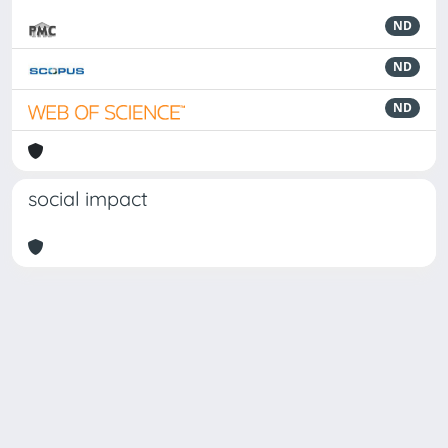
ND
ND
ND
social impact
Powered by
IRIS
-
about IRIS
-
Utilizzo dei cookie
Copyright © 2026