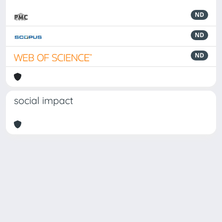
ND
ND
ND
social impact
Powered by
IRIS
-
about IRIS
-
Utilizzo dei cookie
Copyright © 2026