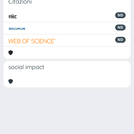
Citazioni
ND
ND
ND
social impact
Powered by
IRIS
-
about IRIS
-