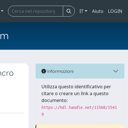
IT
Aiuto
LOGIN
em
ncro
Informazioni
Utilizza questo identificativo per
citare o creare un link a questo
documento:
https://hdl.handle.net/11568/1541
9