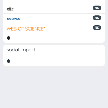
ND
ND
ND
social impact
Powered by
IRIS
-
about IRIS
-
Utilizzo dei cookie
Copyright © 2026