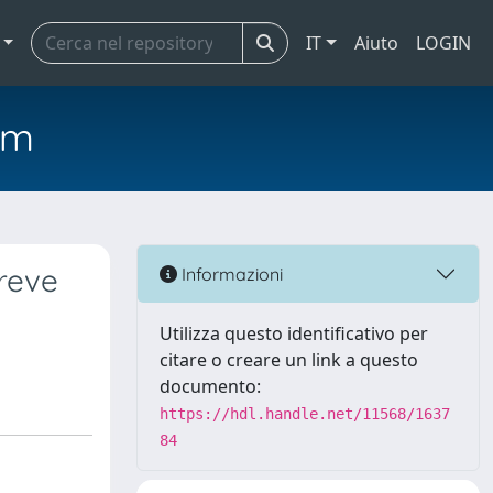
IT
Aiuto
LOGIN
em
breve
Informazioni
Utilizza questo identificativo per
citare o creare un link a questo
documento:
https://hdl.handle.net/11568/1637
84