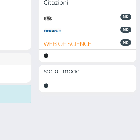
Citazioni
ND
ND
ND
social impact