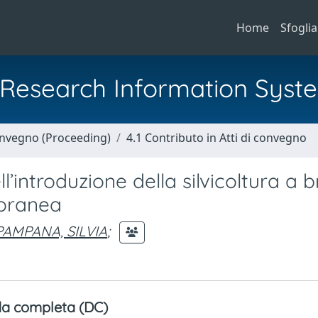
Home
Sfoglia
al Research Information Syst
Convegno (Proceeding)
4.1 Contributo in Atti di convegno
l’introduzione della silvicoltura a 
toranea
PAMPANA, SILVIA
;
a completa (DC)