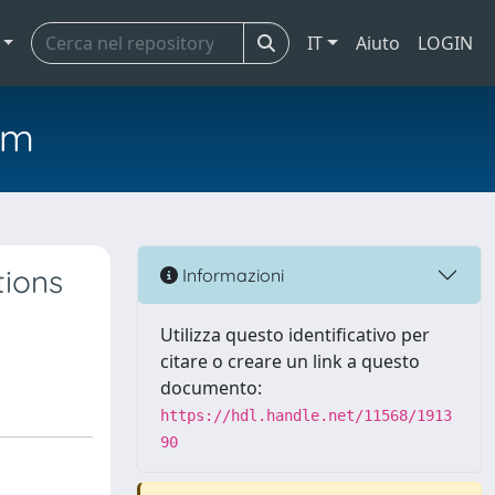
IT
Aiuto
LOGIN
em
tions
Informazioni
Utilizza questo identificativo per
citare o creare un link a questo
documento:
https://hdl.handle.net/11568/1913
90