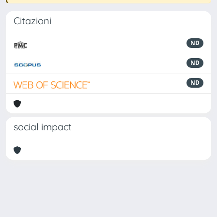
Citazioni
ND
ND
ND
social impact