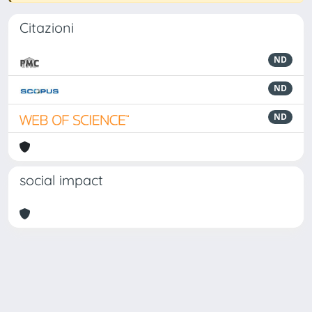
Citazioni
ND
ND
ND
social impact